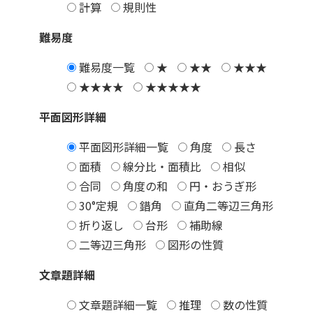
計算
規則性
難易度
難易度一覧
★
★★
★★★
★★★★
★★★★★
平面図形詳細
平面図形詳細一覧
角度
長さ
面積
線分比・面積比
相似
合同
角度の和
円・おうぎ形
30°定規
錯角
直角二等辺三角形
折り返し
台形
補助線
二等辺三角形
図形の性質
文章題詳細
文章題詳細一覧
推理
数の性質