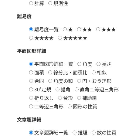
計算
規則性
難易度
難易度一覧
★
★★
★★★
★★★★
★★★★★
平面図形詳細
平面図形詳細一覧
角度
長さ
面積
線分比・面積比
相似
合同
角度の和
円・おうぎ形
30°定規
錯角
直角二等辺三角形
折り返し
台形
補助線
二等辺三角形
図形の性質
文章題詳細
文章題詳細一覧
推理
数の性質