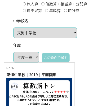
旅人算
倍数算・相当算・分配算
過不足算
年齢算
時計算
中学校名
年度
No.37
東海中学校｜2019｜平面図形