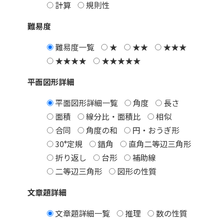
計算
規則性
難易度
難易度一覧
★
★★
★★★
★★★★
★★★★★
平面図形詳細
平面図形詳細一覧
角度
長さ
面積
線分比・面積比
相似
合同
角度の和
円・おうぎ形
30°定規
錯角
直角二等辺三角形
折り返し
台形
補助線
二等辺三角形
図形の性質
文章題詳細
文章題詳細一覧
推理
数の性質