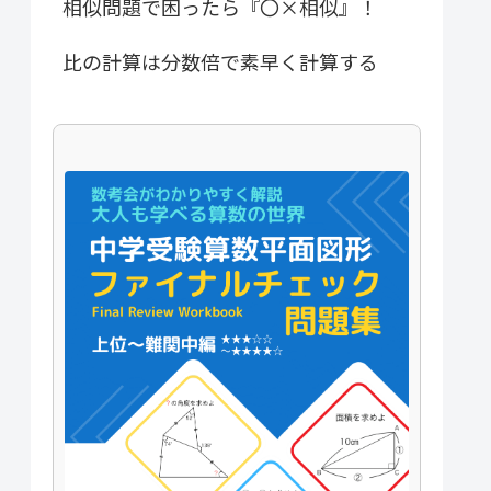
相似問題で困ったら『〇×相似』！
比の計算は分数倍で素早く計算する