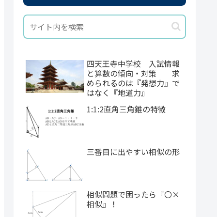
四天王寺中学校 入試情報
と算数の傾向・対策 求
められるのは『発想力』で
はなく『地道力』
1:1:2直角三角錐の特徴
三番目に出やすい相似の形
相似問題で困ったら『〇×
相似』！