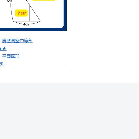
：
慶應義塾中等部
★★
：
平面図形
20