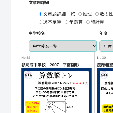
文章題詳細
文章題詳細一覧
推理
数の性
過不足算
年齢算
時計算
中学校名
年度
No.38
No.30
穎明館中学校｜2007｜平面図形
慶應義塾