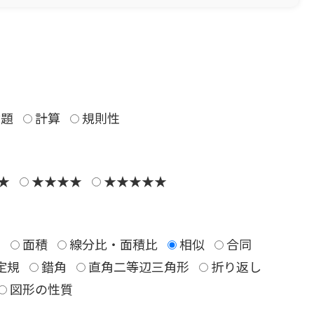
題
計算
規則性
★
★★★★
★★★★★
さ
面積
線分比・面積比
相似
合同
°定規
錯角
直角二等辺三角形
折り返し
図形の性質