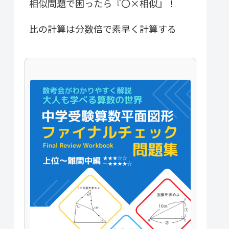
相似問題で困ったら『〇×相似』！
比の計算は分数倍で素早く計算する