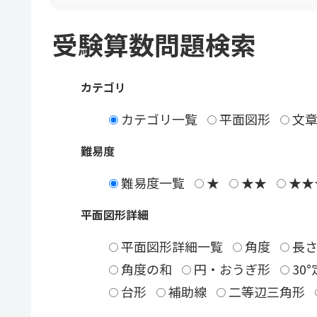
受験算数問題検索
カテゴリ
カテゴリ一覧
平面図形
文章
難易度
難易度一覧
★
★★
★★
平面図形詳細
平面図形詳細一覧
角度
長
角度の和
円・おうぎ形
30
台形
補助線
二等辺三角形