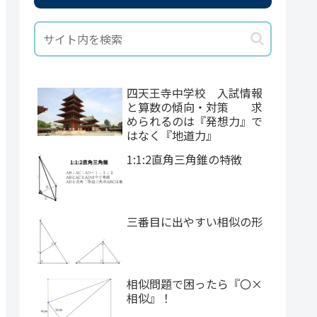
四天王寺中学校 入試情報
と算数の傾向・対策 求
められるのは『発想力』で
はなく『地道力』
1:1:2直角三角錐の特徴
三番目に出やすい相似の形
相似問題で困ったら『〇×
相似』！